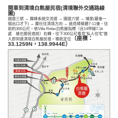
開車到清境白熊屋民宿(清境聯外交通路線
圖)
國道三號 → 霧峰系統交流道 → 國道六號 → 埔里(最後一
個出口才下) → 霧社往清境方向 → 過見晴餐廳7-11後，往
前約300公尺，依Villa Relax白熊屋指標（台14甲線7.1k
處 維也那民宿前）右轉，往下300公尺看見"私人住宅"進
（座標：
入即到達清境白熊屋民宿。導航定位
33.1259N
138.9944E
，
）