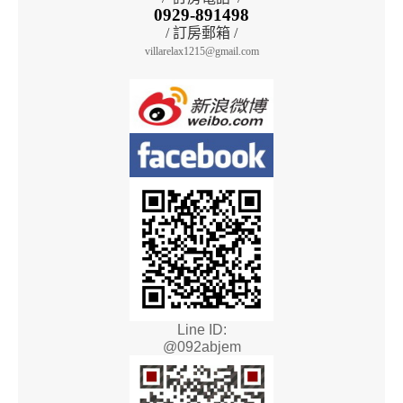
0929-891498
/ 訂房郵箱 /
villarelax1215@gmail.com
Line ID:
@092abjem