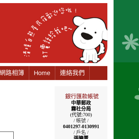
網路相簿
Home
連絡我們
銀行匯款帳號
中華郵政
霧社分局
(代號:700)
/ 帳號 /
0401297-0130991
/ 戶名 /
張曉菁