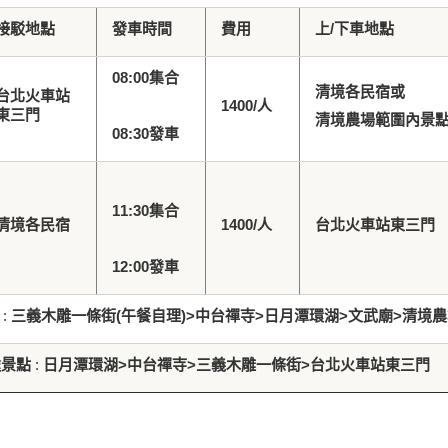
接駁地點
發車時間
費用
上
/
下車地點
08:00
集合
清境各民宿或
台北火車站
1400/
人
東三門
清境農場範圍內景
08:30
發車
11:30
集合
清境各民宿
1400/
人
台北火車站東三門
12:00
發車
:
三義木雕一條街
(
午餐自理
)>
中台禪寺
>
日月潭環湖
>
文武廟
>
清境農
途景點
:
日月潭環湖
>
中台禪寺
>
三義木雕一條街
>
台北火車站東三門