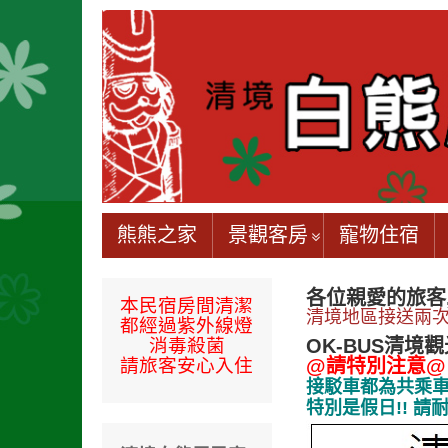
熊熊之家
景觀客房
寵物住宿
各位親愛的旅客,
本民宿房間
清潔
清境地區接送兩次
都經過
紫外線燈
消毒殺菌
OK-BUS清境
請旅客安心入住
@請特別注意@
接駁車都為共乘
特別是假日!!
請