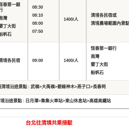
恆春第一銀
08:30
行
08:10
清境各民宿或
南灣
1400/
人
08:00
清境農場範圍內景
墾丁大街
07:50
船帆石
恆春第一銀行
南灣
清境各民宿
09:00
1400/
人
墾丁大街
船帆石
蓮
清境沿途景點
:
武嶺
>
大禹嶺
>
碧綠神木
>
燕子口
>
長春祠
清境沿途景點
:
日月潭
>
集集火車站
>
東山休息站
>
高雄高鐵站
台北往清境共乘接駁