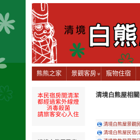
熊熊之家
景觀客房
寵物住宿
清境白熊屋相關
本民宿房間
清潔
都經過
紫外線燈
消毒殺菌
請旅客安心入住
清境白熊屋景觀民
清境白熊屋民宿(