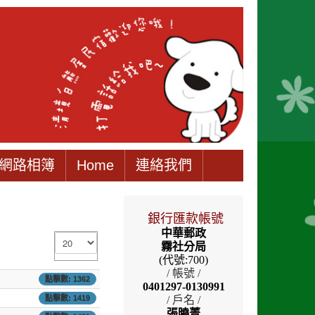
網路相簿
Home
連絡我們
銀行匯款帳號
中華郵政
顯示數目
霧社分局
(代號:700)
/ 帳號 /
點擊數: 1362
0401297-0130991
/ 戶名 /
點擊數: 1419
張曉菁