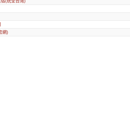
宿(玩全台灣)
網
官網)