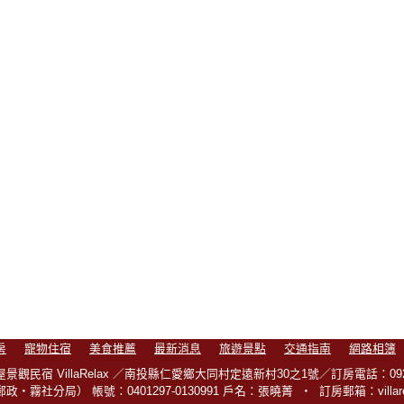
房
寵物住宿
美食推薦
最新消息
旅遊景點
交通指南
網路相簿
景觀民宿 VillaRelax ／南投縣仁愛鄉大同村定遠新村30之1號／訂房電話：0929-
‧霧社分局） 帳號：0401297-0130991 戶名：張曉菁 ‧ 訂房郵箱：villarelax