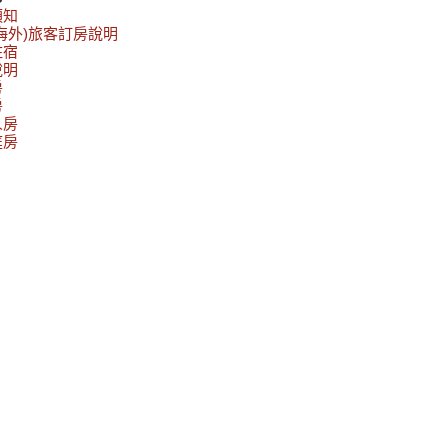
須知
海外)旅客訂房說明
住宿
說明
房
房
人房
庭房