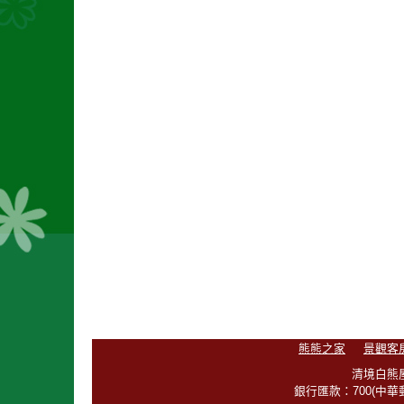
熊熊之家
景觀客
清境白熊屋
銀行匯款：700(中華郵政