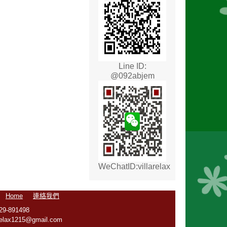
Line ID:
@092abjem
WeChatID:villarelax
Home
連絡我們
891498
1215@gmail.com