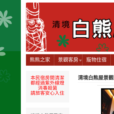
熊熊之家
景觀客房
寵物住宿
本民宿房間
清潔
清境白熊屋景觀
都經過
紫外線燈
消毒殺菌
請旅客安心入住