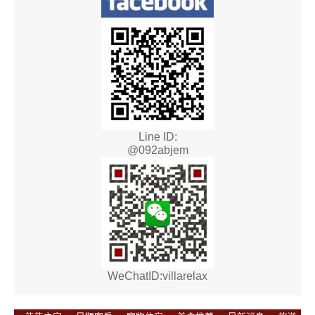
Line ID:
@092abjem
WeChatID:villarelax